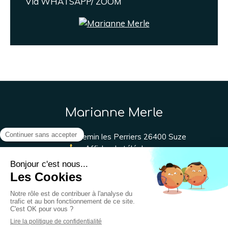
Via WHATSAPP/ ZOOM
Marianne Merle
129 Chemin les Perriers
26400
Suze
Afficher le téléphone
Plan du site
Mentions légales